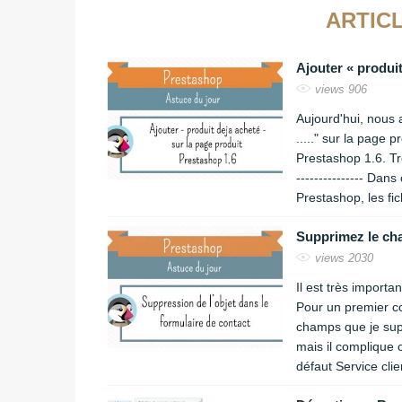
ARTICL
Ajouter « produit
views 906
Aujourd'hui, nous a
....." sur la page
Prestashop 1.6. Très
--------------- Dans
Prestashop, les fic
Supprimez le cha
views 2030
Il est très importa
Pour un premier co
champs que je supp
mais il complique ce
défaut Service cli