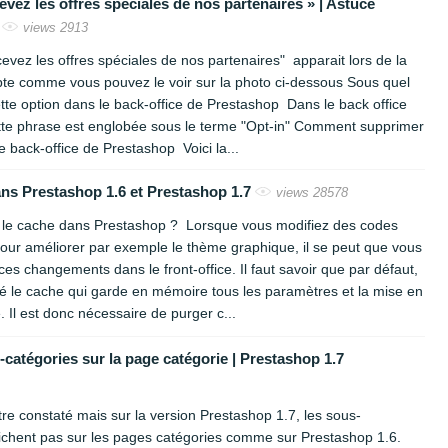
evez les offres spéciales de nos partenaires » | Astuce
.
views 2913
vez les offres spéciales de nos partenaires" apparait lors de la
pte comme vous pouvez le voir sur la photo ci-dessous Sous quel
tte option dans le back-office de Prestashop Dans le back office
tte phrase est englobée sous le terme "Opt-in" Comment supprimer
e back-office de Prestashop Voici la...
ans Prestashop 1.6 et Prestashop 1.7
views 28578
n le cache dans Prestashop ? Lorsque vous modifiez des codes
our améliorer par exemple le thème graphique, il se peut que vous
ces changements dans le front-office. Il faut savoir que par défaut,
é le cache qui garde en mémoire tous les paramètres et la mise en
. Il est donc nécessaire de purger c...
-catégories sur la page catégorie | Prestashop 1.7
tre constaté mais sur la version Prestashop 1.7, les sous-
fichent pas sur les pages catégories comme sur Prestashop 1.6.